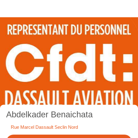
Abdelkader Benaichata
Rue Marcel Dassault Seclin Nord