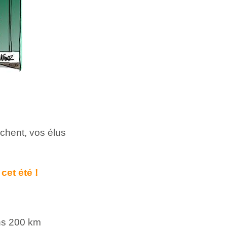
chent, vos élus
cet été !
ins 200 km