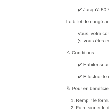
✔️ Jusqu’à 50 
Le billet de congé an
Vous, votre con
(si vous êtes cé
⚠️ Conditions :
✔️ Habiter sous
✔️ Effectuer l
📝 Pour en bénéficie
Remplir le formu
Faire signer le