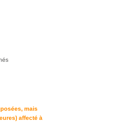
hés
oposées, mais
eures) affecté à