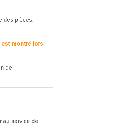
e des pièces,
i est montré lors
in de
er au service de