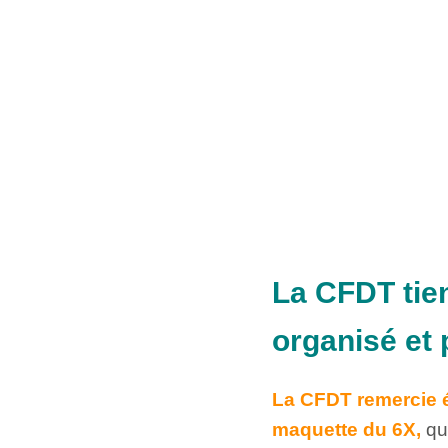
La CFDT tien
organisé et 
La CFDT remercie é
maquette du 6X,
qui