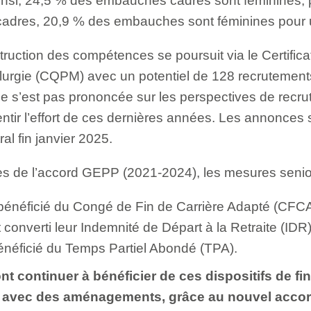
insi, 24,5 % des embauches cadres sont féminines, p
cadres, 20,9 % des embauches sont féminines pour u
truction des compétences se poursuit via le Certifica
allurgie (CQPM) avec un potentiel de 128 recrutemen
ne s’est pas prononcée sur les perspectives de recr
lentir l’effort de ces dernières années. Les annonces
al fin janvier 2025.
es de l’accord GEPP (2021-2024), les mesures senio
 bénéficié du Congé de Fin de Carrière Adapté (CFC
 converti leur Indemnité de Départ à la Retraite (IDR
bénéficié du Temps Partiel Abondé (TPA).
nt continuer à bénéficier de ces dispositifs de fin
, avec des aménagements, grâce au nouvel accor