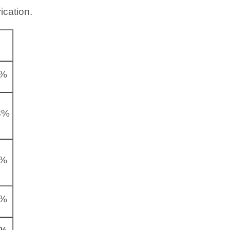
ication.
9%
8%
3%
3%