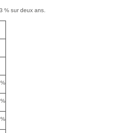
13 % sur deux ans.
6%
3%
5%