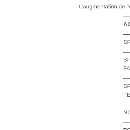
L’augmentation de l’
AC
S
S
FA
S
T
N