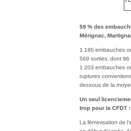
T
59 % des embauches
Mérignac, Martignas 
1 185 embauches ont
569 sorties, dont 96
1 203 embauches ont
ruptures convention
dessous de la moyen
Un seul licenciemen
trop pour la CFDT :
La féminisation de l