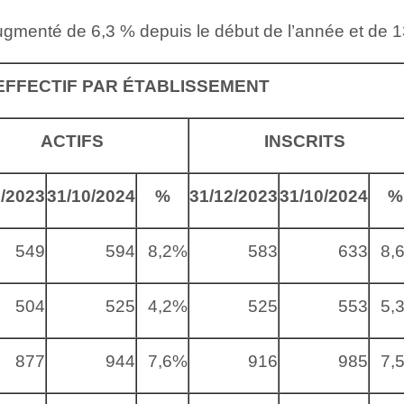
 augmenté de 6,3 % depuis le début de l’année et de 
EFFECTIF PAR ÉTABLISSEMENT
ACTIFS
INSCRITS
2/2023
31/10/2024
%
31/12/2023
31/10/2024
%
549
594
8,2%
583
633
8,
504
525
4,2%
525
553
5,
877
944
7,6%
916
985
7,