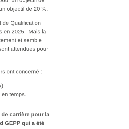
our un objectif de
n objectif de 20 %.
t de Qualification
ts en 2025. Mais la
utement et semble
 sont attendues pour
rs ont concerné :
A)
) en temps.
 de carrière pour la
d GEPP qui a été