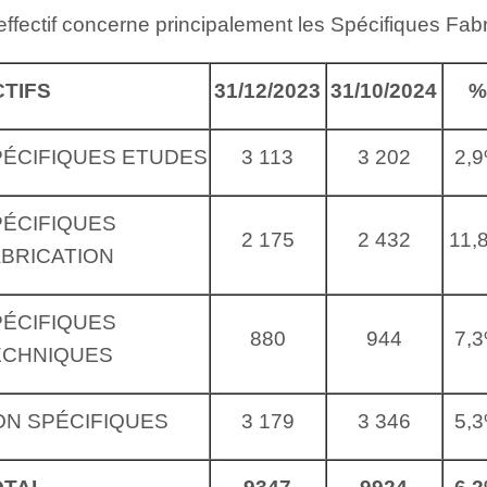
effectif concerne principalement les Spécifiques Fabr
TIFS
31/12/2023
31/10/2024
%
PÉCIFIQUES ETUDES
3 113
3 202
2,
PÉCIFIQUES
2 175
2 432
11,
BRICATION
PÉCIFIQUES
880
944
7,
ECHNIQUES
ON SPÉCIFIQUES
3 179
3 346
5,