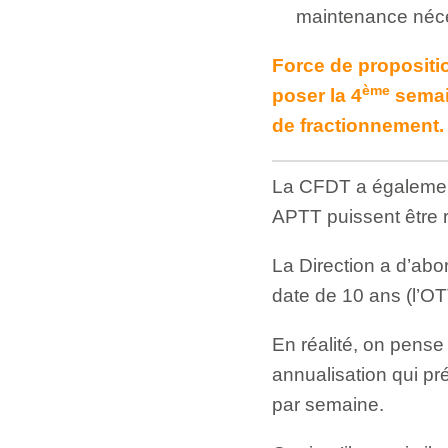
maintenance néc
Force de propositio
ème
poser la 4
semai
de fractionnement.
La CFDT a également 
APTT puissent être 
La Direction a d’abo
date de 10 ans (l’OT
En réalité, on pense q
annualisation qui pr
par semaine.