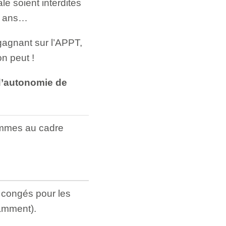
ale soient interdites
10 ans…
gagnant sur l’APPT,
n peut !
 d’autonomie de
emmes au cadre
s congés pour les
tamment).