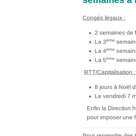
Congés légaux :
2 semaines de fe
ème
La 3
semaine
ème
La 4
semaine
ème
La 5
semaine 
RTT/Capitalisation :
8 jours à Noël
Le vendredi 7 m
Enfin la Direction h
pour imposer une f
Pour reprendre des t