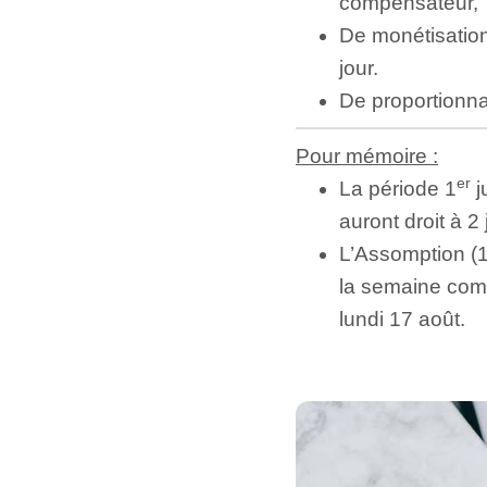
compensateur,
De monétisation
jour.
De proportionna
Pour mémoire :
er
La période 1
j
auront droit à 
L’Assomption (1
la semaine comp
lundi 17 août.