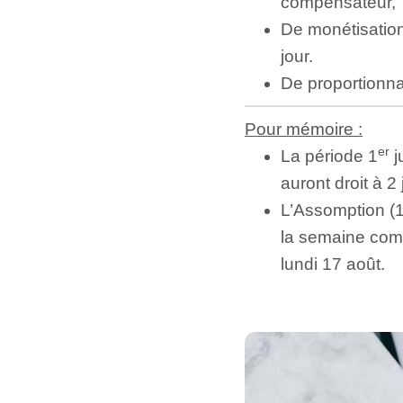
compensateur,
De monétisation
jour.
De proportionna
Pour mémoire :
er
La période 1
j
auront droit à 
L’Assomption (1
la semaine comp
lundi 17 août.