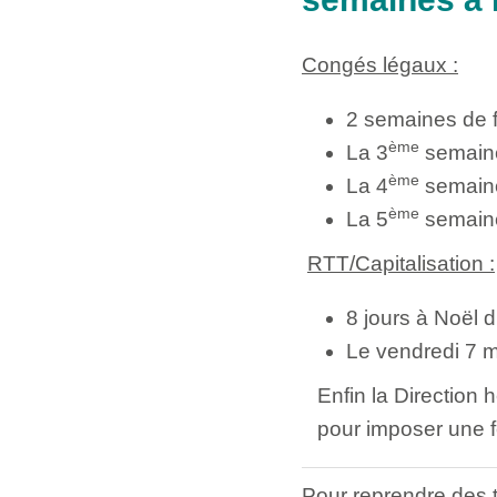
Congés légaux :
2 semaines de fe
ème
La 3
semaine
ème
La 4
semaine
ème
La 5
semaine 
RTT/Capitalisation :
8 jours à Noël
Le vendredi 7 m
Enfin la Direction h
pour imposer une f
Pour reprendre des t