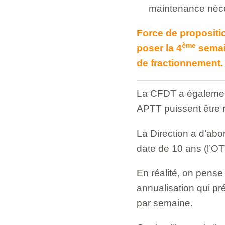
maintenance néc
Force de propositio
ème
poser la 4
semai
de fractionnement.
La CFDT a également 
APTT puissent être 
La Direction a d’abo
date de 10 ans (l’OT
En réalité, on pense q
annualisation qui pr
par semaine.