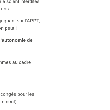
ale soient interdites
10 ans…
gagnant sur l’APPT,
n peut !
 d’autonomie de
emmes au cadre
s congés pour les
tamment).