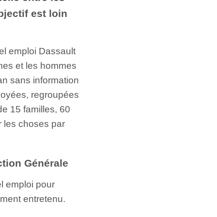
ectif est loin
el emploi Dassault
emmes et les hommes
lan sans information
 noyées, regroupées
e 15 familles, 60
r les choses par
ction Générale
el emploi pour
ement entretenu.