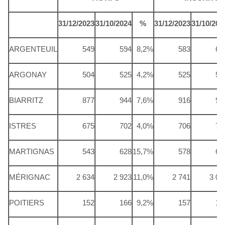
31/12/2023
31/10/2024
%
31/12/2023
31/10/202
ARGENTEUIL
549
594
8,2%
583
63
ARGONAY
504
525
4,2%
525
55
BIARRITZ
877
944
7,6%
916
98
ISTRES
675
702
4,0%
706
74
MARTIGNAS
543
628
15,7%
578
65
MÉRIGNAC
2 634
2 923
11,0%
2 741
3 04
POITIERS
152
166
9,2%
157
17