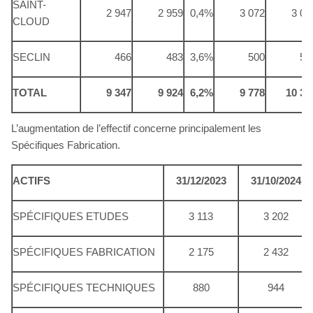
SAINT-
2 947
2 959
0,4%
3 072
3 09
CLOUD
SECLIN
466
483
3,6%
500
51
TOTAL
9 347
9 924
6,2%
9 778
10 39
L’augmentation de l’effectif concerne principalement les
Spécifiques Fabrication.
ACTIFS
31/12/2023
31/10/2024
SPÉCIFIQUES ETUDES
3 113
3 202
SPÉCIFIQUES FABRICATION
2 175
2 432
SPÉCIFIQUES TECHNIQUES
880
944