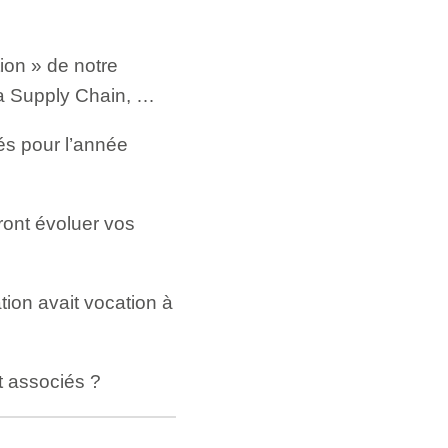
tion » de notre
la Supply Chain, …
nés pour l’année
eront évoluer vos
ion avait vocation à
nt associés ?