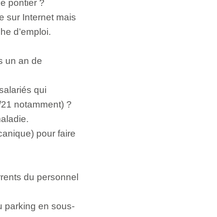
e pontier ?
e sur Internet mais
che d’emploi.
s un an de
salariés qui
7/21 notamment) ?
aladie.
canique) pour faire
rrents du personnel
u parking en sous-