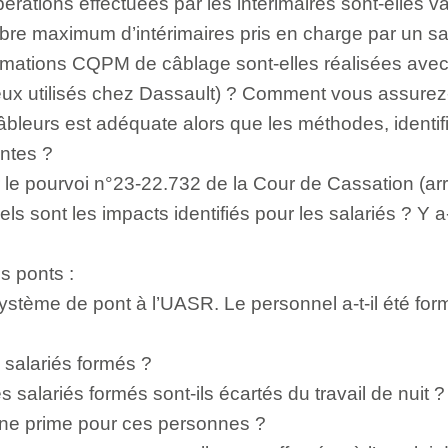
rations effectuées par les intérimaires sont-elles v
bre maximum d’intérimaires pris en charge par un sa
rmations CQPM de câblage sont-elles réalisées avec
ceux utilisés chez Dassault) ? Comment vous assurez
âbleurs est adéquate alors que les méthodes, identifi
entes ?
r le pourvoi n°23-22.732 de la Cour de Cassation (ar
s sont les impacts identifiés pour les salariés ? Y a-t-
s ponts :
stème de pont à l’UASR. Le personnel a-t-il été for
salariés formés ?
s salariés formés sont-ils écartés du travail de nuit ?
 une prime pour ces personnes ?