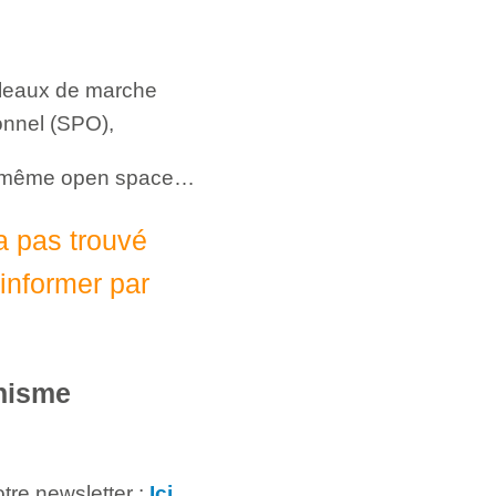
 tableaux de marche
onnel (SPO),
’un même open space…
’a pas trouvé
informer par
onisme
otre newsletter :
Ici