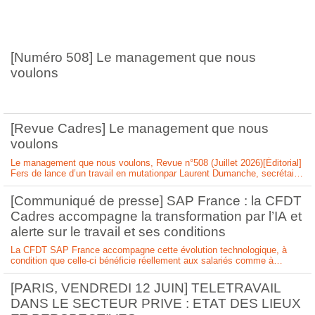
[Numéro 508] Le management que nous
voulons
[Revue Cadres] Le management que nous
voulons
Le management que nous voulons, Revue n°508 (Juillet 2026)[Éditorial]
Fers de lance d’un travail en mutationpar Laurent Dumanche, secrétaire
général CFDT CadresEn 2026, les cadres sont au cœur d’une révolution
du travail, marquée par la transition écologique, la transformation
[Communiqué de presse] SAP France : la CFDT
numérique et des enjeu
Cadres accompagne la transformation par l’IA et
alerte sur le travail et ses conditions
La CFDT SAP France accompagne cette évolution technologique, à
condition que celle-ci bénéficie réellement aux salariés comme à
l’entreprise. Elle rappelle que les gains de productivité attendus doivent
se traduire par une amélioration des conditions de travail et non par une
[PARIS, VENDREDI 12 JUIN] TELETRAVAIL
réduction continue des
DANS LE SECTEUR PRIVE : ETAT DES LIEUX