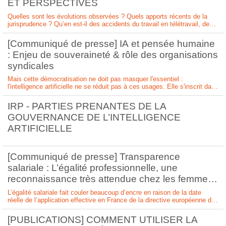
ET PERSPECTIVES
Quelles sont les évolutions observées ? Quels apports récents de la
jurisprudence ? Qu’en est-il des accidents du travail en télétravail, des
risques psychosociaux (RPS), des troubles musculo-squelettiques
(TMS) et des politiques de prévention mises en oeuvre par les
[Communiqué de presse] IA et pensée humaine
entreprises ?VENDREDI 12 JUIN 20
: Enjeu de souveraineté & rôle des organisations
syndicales
Mais cette démocratisation ne doit pas masquer l'essentiel :
l'intelligence artificielle ne se réduit pas à ces usages. Elle s'inscrit dans
un écosystème structuré par des infrastructures critiques – données,
cloud, semi-conducteurs, réseaux - au cœur d'un espace stratégique
IRP - PARTIES PRENANTES DE LA
mondial dominé par les g
GOUVERNANCE DE L’INTELLIGENCE
ARTIFICIELLE
[Communiqué de presse] Transparence
salariale : L’égalité professionnelle, une
reconnaissance très attendue chez les femmes
Cadres
L’égalité salariale fait couler beaucoup d’encre en raison de la date
réelle de l’application effective en France de la directive européenne du
10 mai 2023 relative à la transparence salariale.Pourtant, il y a un autre
moyen de faire avancer le dossier de la rémunération des femmes
[PUBLICATIONS] COMMENT UTILISER LA
Cadres. C’est cel