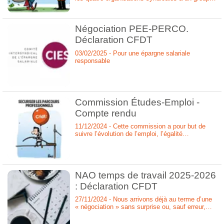
de travail sur l’épargne salariale pour remettre à
plat les Fonds Communs de Placement en
Entreprise présents dans notre Plan d’Épargne
Négociation PEE-PERCO.
d’Entreprise. Elle avait énoncé plusieurs
principes pour accompagner l’appel d’offres :
Déclaration CFDT
03/02/2025 - Pour une épargne salariale
responsable
Commission Études-Emploi -
Compte rendu
11/12/2024 - Cette commission a pour but de
suivre l’évolution de l’emploi, l’égalité
professionnelle entre les femmes et les
hommes, et l’accord sur la Gestion des Emplois
et des Parcours Professionnels.
NAO temps de travail 2025-2026
: Déclaration CFDT
27/11/2024 - Nous arrivons déjà au terme d’une
« négociation » sans surprise ou, sauf erreur,
vous devriez faire évoluer vos premières
propositions à la marge.