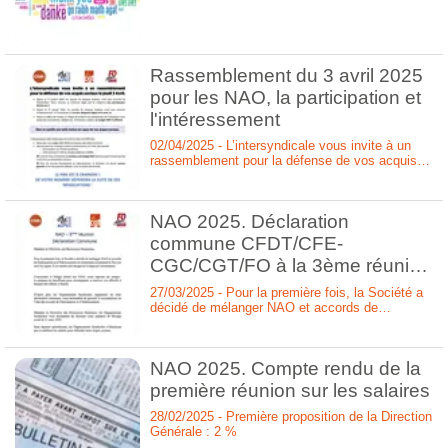
Rassemblement du 3 avril 2025
pour les NAO, la participation et
l'intéressement
02/04/2025 - L’intersyndicale vous invite à un
rassemblement pour la défense de vos acquis
sociaux le jeudi 3 avril.
NAO 2025. Déclaration
commune CFDT/CFE-
CGC/CGT/FO à la 3ème réunion
de négociation
27/03/2025 - Pour la première fois, la Société a
décidé de mélanger NAO et accords de
Participation et d’Intéressement en entretenant
sciemment le flou sur tous les sujets. Il en
résulte une incapacité à négocier sereinement.
NAO 2025. Compte rendu de la
première réunion sur les salaires
28/02/2025 - Première proposition de la Direction
Générale : 2 %